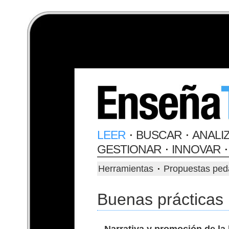
Jump to navigation
LEER
BUSCAR
ANALI
GESTIONAR
INNOVAR
Herramientas
Propuestas ped
MENÚ PRINCI
Buenas prácticas
Menú principal
Narrativa y promoción de la 